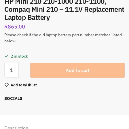
HP Mini 210 210-1000 210-1100,
Compaq Mini 210 – 11.1V Replacement
Laptop Battery
R
865,00
Please check if the old laptop battery part number matches listed
below
2 in stock
Add to cart
Add to wishlist
SOCIALS
Description