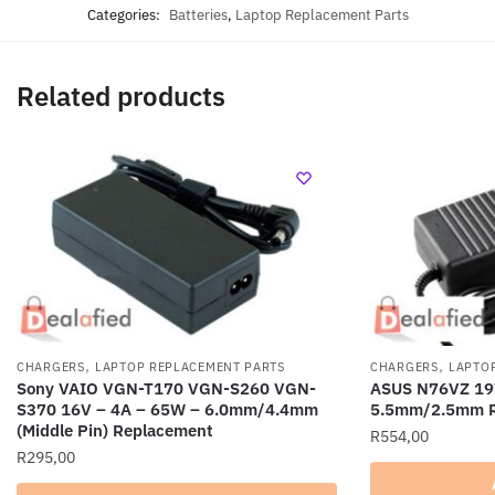
Categories:
Batteries
,
Laptop Replacement Parts
Related products
,
,
CHARGERS
LAPTOP REPLACEMENT PARTS
CHARGERS
LAPTO
Sony VAIO VGN-T170 VGN-S260 VGN-
ASUS N76VZ 19
S370 16V – 4A – 65W – 6.0mm/4.4mm
5.5mm/2.5mm R
(Middle Pin) Replacement
R
554,00
R
295,00