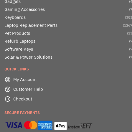
Gadgets
(4
Gaming Accessories
(7
Keyboards
(383
Laptop Replacement Parts
(1267
Pet Products
(13
Refurb Laptops
(7
Software Keys
(7
Solar & Power Solutions
(1
QUICK LINKS
My Account
Customer Help
Checkout
SECURE PAYMENTS